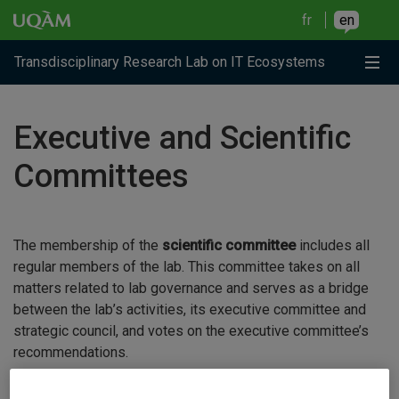
Raccourci vers le contenu
Raccourci vers le menu principal
Raccourci vers la recherche
Skip to main content
Skip to main menu
Skip to search
fr
en
Me
Transdisciplinary Research Lab on IT Ecosystems
Executive and Scientific
Committees
The membership of the
scientific committee
includes all
regular members of the lab. This committee takes on all
matters related to lab governance and serves as a bridge
between the lab’s activities, its executive committee and
strategic council, and votes on the executive committee’s
recommendations.
Son
comité exécutif
quant à lui mène les travaux