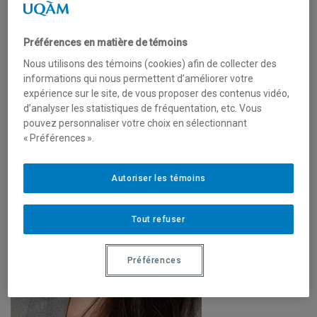
administratifs du laboratoire ainsi que ses opérations
quotidiennes dont les relations internes et externes et le
Préférences en matière de témoins
développement des partenariats.
Nous utilisons des témoins (cookies) afin de collecter des
informations qui nous permettent d’améliorer votre
Current executive committee membership:
expérience sur le site, de vous proposer des contenus vidéo,
d’analyser les statistiques de fréquentation, etc. Vous
pouvez personnaliser votre choix en sélectionnant
« Préférences ».
Autoriser les témoins
Tout refuser
Préférences